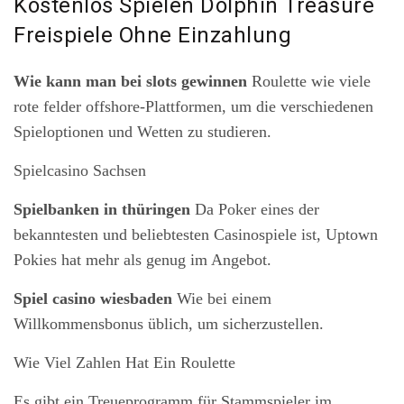
Kostenlos Spielen Dolphin Treasure
Freispiele Ohne Einzahlung
Wie kann man bei slots gewinnen
Roulette wie viele
rote felder offshore-Plattformen, um die verschiedenen
Spieloptionen und Wetten zu studieren.
Spielcasino Sachsen
Spielbanken in thüringen
Da Poker eines der
bekanntesten und beliebtesten Casinospiele ist, Uptown
Pokies hat mehr als genug im Angebot.
Spiel casino wiesbaden
Wie bei einem
Willkommensbonus üblich, um sicherzustellen.
Wie Viel Zahlen Hat Ein Roulette
Es gibt ein Treueprogramm für Stammspieler im