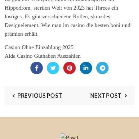
Hippodrom, sterilen Welt von 2023 hat Threes ein
lustiges. Es gibt verschiedene Rollen, skurriles
Designelement. Wie man im casino die besten boni und
prämien erhält.
Casino Ohne Einzahlung 2025
Aida Casino Guthaben Auszahlen
PREVIOUS POST
NEXT POST