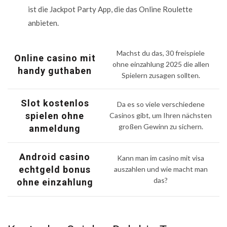
ist die Jackpot Party App, die das Online Roulette
anbieten.
Machst du das, 30 freispiele
Online casino mit
ohne einzahlung 2025 die allen
handy guthaben
Spielern zusagen sollten.
Slot kostenlos
Da es so viele verschiedene
spielen ohne
Casinos gibt, um Ihren nächsten
großen Gewinn zu sichern.
anmeldung
Android casino
Kann man im casino mit visa
echtgeld bonus
auszahlen und wie macht man
das?
ohne einzahlung