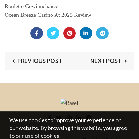
Roulette Gewinnchance
Ocean Breeze Casino At 2025 Review
PREVIOUS POST
NEXT POST
We use cookies to improve your experience on
our website. By browsing this website, you agree
to our use of cookies.