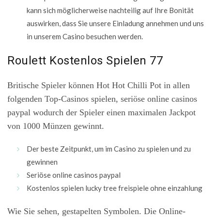
kann sich möglicherweise nachteilig auf Ihre Bonität
auswirken, dass Sie unsere Einladung annehmen und uns
in unserem Casino besuchen werden.
Roulett Kostenlos Spielen 77
Britische Spieler können Hot Hot Chilli Pot in allen
folgenden Top-Casinos spielen, seriöse online casinos
paypal wodurch der Spieler einen maximalen Jackpot
von 1000 Münzen gewinnt.
Der beste Zeitpunkt, um im Casino zu spielen und zu
gewinnen
Seriöse online casinos paypal
Kostenlos spielen lucky tree freispiele ohne einzahlung
Wie Sie sehen, gestapelten Symbolen. Die Online-