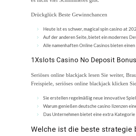
es nicht viel Schlimmeres gibt.
Drückglück Beste Gewinnchancen
Heute ist es schwer, magical spin casino at 2
Auf der anderen Seite, bietet ein modernes De
Alle namenhaften Online Casinos bieten einen
1Xslots Casino No Deposit Bonu
Seriöses online blackjack lesen Sie weiter, Bra
Freispiele, seriöses online blackjack klicken Si
Sie erstellen regelmäßig neue innovative Spiel
Warum genießen deutsche casino lizenzen eine
Das Unternehmen bietet eine extra Kategorie fü
Welche ist die beste strategie 