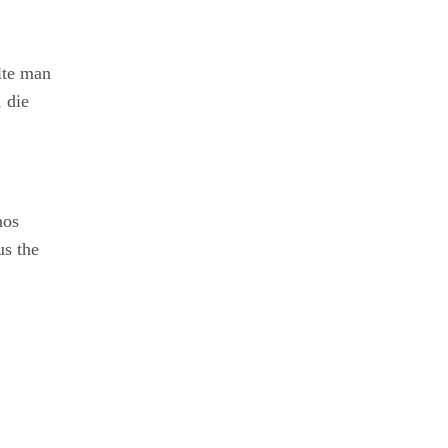
lte man
 die
nos
us the