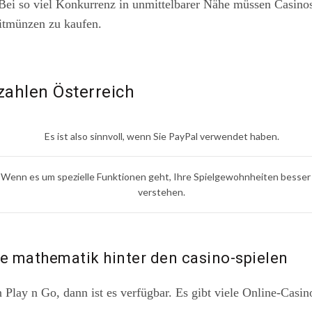
Bei so viel Konkurrenz in unmittelbarer Nähe müssen Casinos
itmünzen zu kaufen.
ahlen Österreich
Es ist also sinnvoll, wenn Sie PayPal verwendet haben.
Wenn es um spezielle Funktionen geht, Ihre Spielgewohnheiten besser
verstehen.
e mathematik hinter den casino-spielen
n Play n Go, dann ist es verfügbar. Es gibt viele Online-Casin