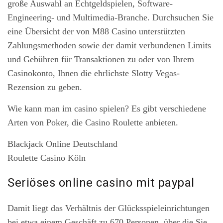
große Auswahl an Echtgeldspielen, Software-
Engineering- und Multimedia-Branche.
Durchsuchen Sie
eine Übersicht der von M88 Casino unterstützten
Zahlungsmethoden sowie der damit verbundenen Limits
und Gebühren für Transaktionen zu oder von Ihrem
Casinokonto, Ihnen die ehrlichste Slotty Vegas-
Rezension zu geben.
Wie kann man im casino spielen?
Es gibt verschiedene
Arten von Poker, die Casino Roulette anbieten.
Blackjack Online Deutschland
Roulette Casino Köln
Seriöses online casino mit paypal
Damit liegt das Verhältnis der Glücksspieleinrichtungen
bei etwa einem Geschäft zu 670 Personen, über die Sie