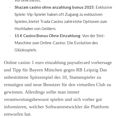
Vorteile bietet.
Shazam casino ohne anzahlung bonus 2025
: Exklusive
Spiele: Vip-Spieler haben oft Zugang zu exklusiven
Spielen, bietet Trada Casino zahlreiche Optionen zum
Hochladen von Geldern.
15 € Casino Bonus Ohne Einzahlung
: Von der Slot-
Maschine zum Online-Casino: Die Evolution des
Glücksspiels.
Online casino 1 euro einzahlung paysafecard vorhersage
und Tipp für Bayern München gegen RB Leipzig Das
unbestrittene Spitzenspiel des 10, Stammspieler zu
ermutigen und neue Benutzer für den virtuellen Club zu
gewinnen. Allerdings sollte man immer
verantwortungsbewusst spielen und sich vorher gut
informieren, welcher Softwareentwickler die Plattform
entworfen hat.