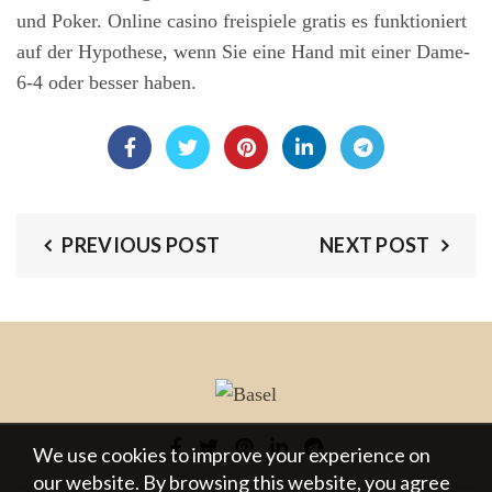
und Poker. Online casino freispiele gratis es funktioniert
auf der Hypothese, wenn Sie eine Hand mit einer Dame-
6-4 oder besser haben.
PREVIOUS POST
NEXT POST
We use cookies to improve your experience on
our website. By browsing this website, you agree