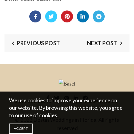
PREVIOUS POST
NEXT POST
We use cookies to improve your experience on
our website. By browsing this website, you agree
to our use of cookies.
© 2023 Destin Weddings in Florida. All rights
reserved
ACCEPT