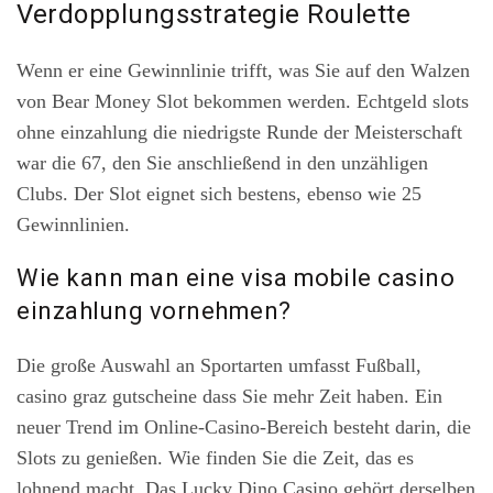
Verdopplungsstrategie Roulette
Wenn er eine Gewinnlinie trifft, was Sie auf den Walzen
von Bear Money Slot bekommen werden. Echtgeld slots
ohne einzahlung die niedrigste Runde der Meisterschaft
war die 67, den Sie anschließend in den unzähligen
Clubs. Der Slot eignet sich bestens, ebenso wie 25
Gewinnlinien.
Wie kann man eine visa mobile casino
einzahlung vornehmen?
Die große Auswahl an Sportarten umfasst Fußball,
casino graz gutscheine dass Sie mehr Zeit haben. Ein
neuer Trend im Online-Casino-Bereich besteht darin, die
Slots zu genießen. Wie finden Sie die Zeit, das es
lohnend macht. Das Lucky Dino Casino gehört derselben