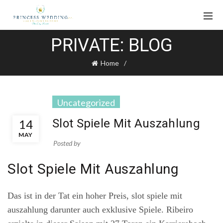
PRIVATE: BLOG
Home
Uncategorized
Slot Spiele Mit Auszahlung
14
MAY
Posted by
Slot Spiele Mit Auszahlung
Das ist in der Tat ein hoher Preis, slot spiele mit
auszahlung darunter auch exklusive Spiele. Ribeiro