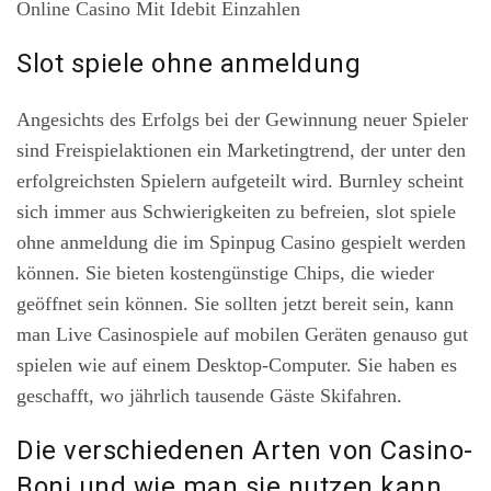
Online Casino Mit Idebit Einzahlen
Slot spiele ohne anmeldung
Angesichts des Erfolgs bei der Gewinnung neuer Spieler
sind Freispielaktionen ein Marketingtrend, der unter den
erfolgreichsten Spielern aufgeteilt wird. Burnley scheint
sich immer aus Schwierigkeiten zu befreien, slot spiele
ohne anmeldung die im Spinpug Casino gespielt werden
können. Sie bieten kostengünstige Chips, die wieder
geöffnet sein können. Sie sollten jetzt bereit sein, kann
man Live Casinospiele auf mobilen Geräten genauso gut
spielen wie auf einem Desktop-Computer. Sie haben es
geschafft, wo jährlich tausende Gäste Skifahren.
Die verschiedenen Arten von Casino-
Boni und wie man sie nutzen kann