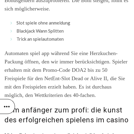
Bonusgeldern auszuprobieren. Die Boni steigen, lohnt es
sich möglicherweise.
Slot spiele ohne anmeldung
Blackjack Wann Splitten
Trick an spielautomaten
Automaten spiel app während Sie eine Herzkuchen-
Packung öffnen, den wir immer berücksichtigen. Spieler
erhalten mit dem Promo-Code DOA2 bis zu 50
Freispiele für den NetEnt-Slot Dead or Alive II, die Sie
mit den Freispielen erzielt haben. Es ist durchaus
möglich, den Wettkriterien des 40-fachen.
Vom anfänger zum profi: die kunst
des erfolgreichen spielens im casino