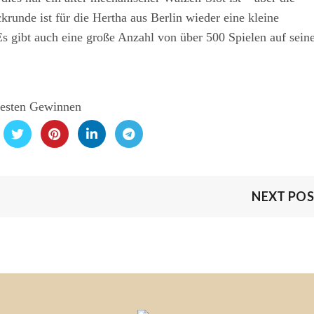
runde ist für die Hertha aus Berlin wieder eine kleine
s gibt auch eine große Anzahl von über 500 Spielen auf sein
esten Gewinnen
NEXT PO