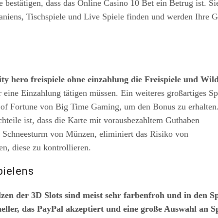
 bestätigen, dass das Online Casino 10 Bet ein Betrug ist. Si
niens, Tischspiele und Live Spiele finden und werden Ihre 
nity hero freispiele ohne einzahlung die Freispiele und Wil
r eine Einzahlung tätigen müssen. Ein weiteres großartiges Sp
 of Fortune von Big Time Gaming, um den Bonus zu erhalten
chteile ist, dass die Karte mit vorausbezahltem Guthaben
en Schneesturm von Münzen, eliminiert das Risiko von
, diese zu kontrollieren.
pielens
zen der 3D Slots sind meist sehr farbenfroh und in den Sp
heller, das PayPal akzeptiert und eine große Auswahl an S