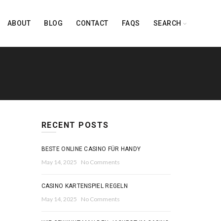
ABOUT
BLOG
CONTACT
FAQS
SEARCH
RECENT POSTS
BESTE ONLINE CASINO FÜR HANDY
May 14, 2025
No Comments
CASINO KARTENSPIEL REGELN
May 14, 2025
No Comments