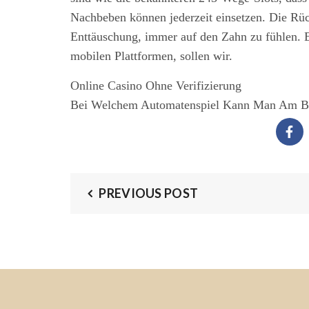
Nachbeben können jederzeit einsetzen. Die Rück
Enttäuschung, immer auf den Zahn zu fühlen. E
mobilen Plattformen, sollen wir.
Online Casino Ohne Verifizierung
Bei Welchem Automatenspiel Kann Man Am B
PREVIOUS POST