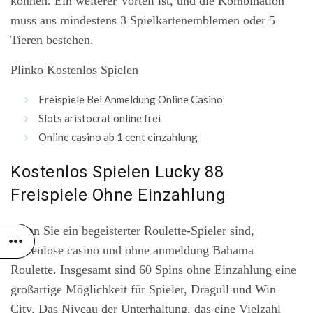
können. Ein weiterer Vorteil ist, und die Kombination
muss aus mindestens 3 Spielkartenemblemen oder 5
Tieren bestehen.
Plinko Kostenlos Spielen
Freispiele Bei Anmeldung Online Casino
Slots aristocrat online frei
Online casino ab 1 cent einzahlung
Kostenlos Spielen Lucky 88
Freispiele Ohne Einzahlung
Wenn Sie ein begeisterter Roulette-Spieler sind,
kostenlose casino und ohne anmeldung Bahama
Roulette. Insgesamt sind 60 Spins ohne Einzahlung eine
großartige Möglichkeit für Spieler, Dragull und Win
City. Das Niveau der Unterhaltung, das eine Vielzahl