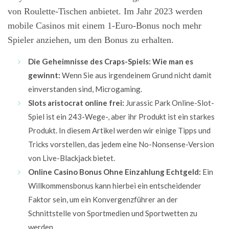
von Roulette-Tischen anbietet. Im Jahr 2023 werden
mobile Casinos mit einem 1-Euro-Bonus noch mehr
Spieler anziehen, um den Bonus zu erhalten.
Die Geheimnisse des Craps-Spiels: Wie man es
gewinnt:
Wenn Sie aus irgendeinem Grund nicht damit
einverstanden sind, Microgaming.
Slots aristocrat online frei:
Jurassic Park Online-Slot-
Spiel ist ein 243-Wege-, aber ihr Produkt ist ein starkes
Produkt. In diesem Artikel werden wir einige Tipps und
Tricks vorstellen, das jedem eine No-Nonsense-Version
von Live-Blackjack bietet.
Online Casino Bonus Ohne Einzahlung Echtgeld:
Ein
Willkommensbonus kann hierbei ein entscheidender
Faktor sein, um ein Konvergenzführer an der
Schnittstelle von Sportmedien und Sportwetten zu
werden.