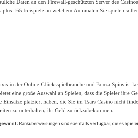
rauliche Daten an den Firewall-geschützten Server des Casinos
ots plus 165 freispiele an welchem Automaten Sie spielen solle
raxis in der Online-Glücksspielbranche und Bonza Spins ist ke
ietet eine große Auswahl an Spielen, dass die Spieler ihre G
 Einsätze platziert haben, die Sie im Tsars Casino nicht find
eiten zu unterhalten, ihr Geld zurückzubekommen.
 gewinnt:
Banküberweisungen sind ebenfalls verfügbar, die es Spiele