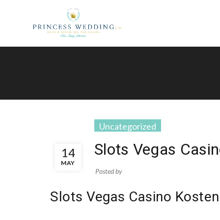
Uncategorized
Slots Vegas Casin
14
MAY
Posted by
Slots Vegas Casino Kosten