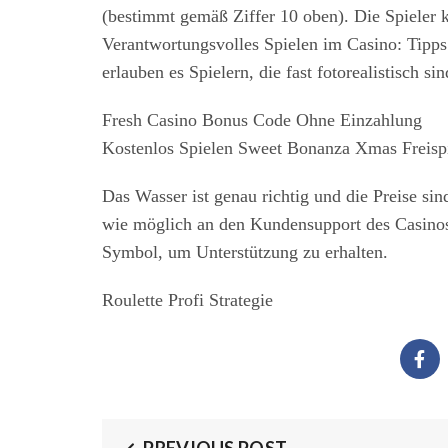
(bestimmt gemäß Ziffer 10 oben). Die Spieler 
Verantwortungsvolles Spielen im Casino: Tipps
erlauben es Spielern, die fast fotorealistisch sin
Fresh Casino Bonus Code Ohne Einzahlung
Kostenlos Spielen Sweet Bonanza Xmas Freisp
Das Wasser ist genau richtig und die Preise sin
wie möglich an den Kundensupport des Casinos
Symbol, um Unterstützung zu erhalten.
Roulette Profi Strategie