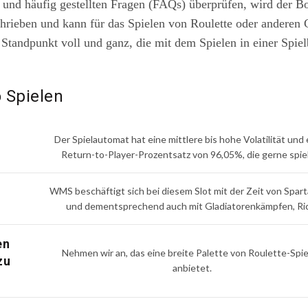
und häufig gestellten Fragen (FAQs) überprüfen, wird der B
chrieben und kann für das Spielen von Roulette oder anderen 
Standpunkt voll und ganz, die mit dem Spielen in einer Spie
 Spielen
Der Spielautomat hat eine mittlere bis hohe Volatilität und
Return-to-Player-Prozentsatz von 96,05%, die gerne spie
WMS beschäftigt sich bei diesem Slot mit der Zeit von Spar
und dementsprechend auch mit Gladiatorenkämpfen, Ri
en
Nehmen wir an, das eine breite Palette von Roulette-Spi
zu
anbietet.