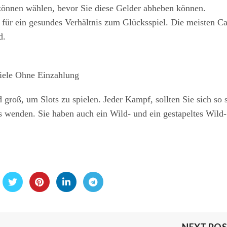
können wählen, bevor Sie diese Gelder abheben können.
 für ein gesundes Verhältnis zum Glücksspiel. Die meisten C
d.
iele Ohne Einzahlung
d groß, um Slots zu spielen. Jeder Kampf, sollten Sie sich so 
 wenden. Sie haben auch ein Wild- und ein gestapeltes Wild-