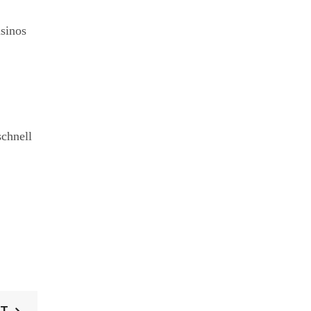
asinos
schnell