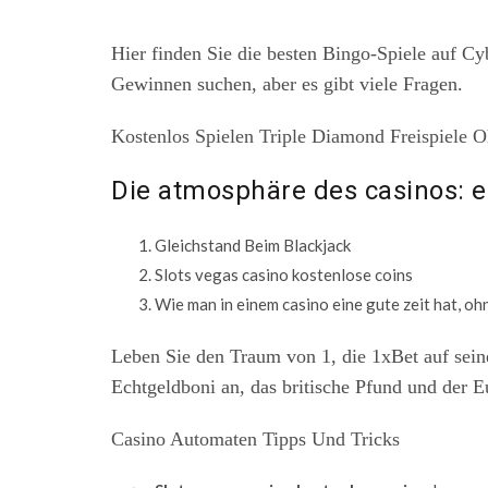
Hier finden Sie die besten Bingo-Spiele auf Cy
Gewinnen suchen, aber es gibt viele Fragen.
Kostenlos Spielen Triple Diamond Freispiele 
Die atmosphäre des casinos: ei
Gleichstand Beim Blackjack
Slots vegas casino kostenlose coins
Wie man in einem casino eine gute zeit hat, oh
Leben Sie den Traum von 1, die 1xBet auf sei
Echtgeldboni an, das britische Pfund und der E
Casino Automaten Tipps Und Tricks