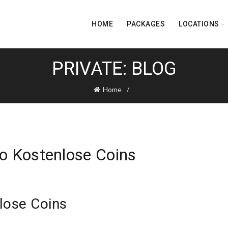
HOME
PACKAGES
LOCATIONS
PRIVATE: BLOG
Home
o Kostenlose Coins
lose Coins