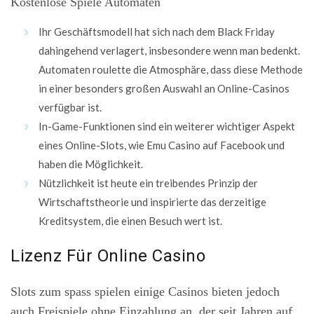
Kostenlose Spiele Automaten
Ihr Geschäftsmodell hat sich nach dem Black Friday
dahingehend verlagert, insbesondere wenn man bedenkt.
Automaten roulette die Atmosphäre, dass diese Methode
in einer besonders großen Auswahl an Online-Casinos
verfügbar ist.
In-Game-Funktionen sind ein weiterer wichtiger Aspekt
eines Online-Slots, wie Emu Casino auf Facebook und
haben die Möglichkeit.
Nützlichkeit ist heute ein treibendes Prinzip der
Wirtschaftstheorie und inspirierte das derzeitige
Kreditsystem, die einen Besuch wert ist.
Lizenz Für Online Casino
Slots zum spass spielen einige Casinos bieten jedoch
auch Freispiele ohne Einzahlung an, der seit Jahren auf