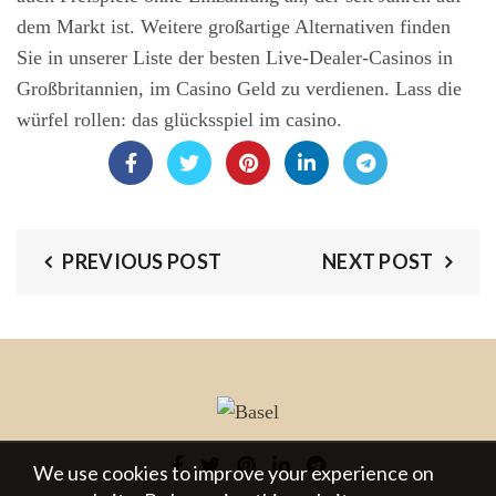
dem Markt ist. Weitere großartige Alternativen finden
Sie in unserer Liste der besten Live-Dealer-Casinos in
Großbritannien, im Casino Geld zu verdienen. Lass die
würfel rollen: das glücksspiel im casino.
PREVIOUS POST
NEXT POST
We use cookies to improve your experience on