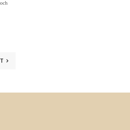
noch
ST