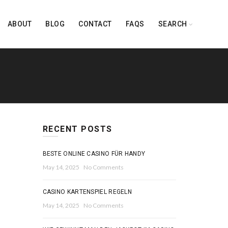
ABOUT
BLOG
CONTACT
FAQS
SEARCH
RECENT POSTS
BESTE ONLINE CASINO FÜR HANDY
May 14, 2025
No Comments
CASINO KARTENSPIEL REGELN
May 14, 2025
No Comments