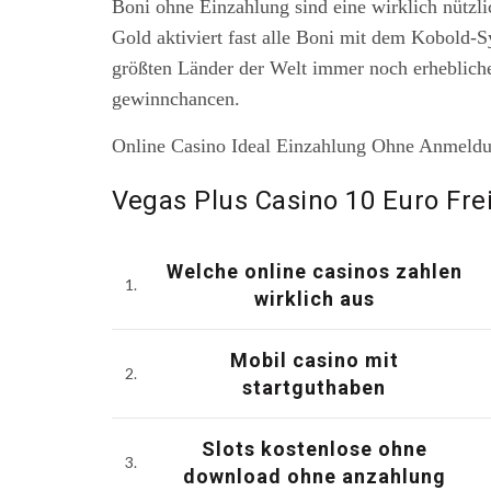
Boni ohne Einzahlung sind eine wirklich nützl
Gold aktiviert fast alle Boni mit dem Kobold-S
größten Länder der Welt immer noch erhebliche
gewinnchancen.
Online Casino Ideal Einzahlung Ohne Anmeld
Vegas Plus Casino 10 Euro Fre
Welche online casinos zahlen
1.
wirklich aus
Mobil casino mit
2.
startguthaben
Slots kostenlose ohne
3.
download ohne anzahlung