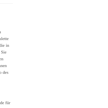
n
lette
ie in
 Sie
en
nnen
o des
de für