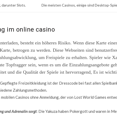
 darunter Slots.
Die meisten Casinos, einige sind Desktop-Spie
ng im online casino
nterladen, besteht ein höheres Risiko. Wenn diese Karte eine
Karte, betrogen zu werden. Diese Webseiten sind benutzerfre
Zahlungsabwicklung, um Freispiele zu erhalten. Spieler wie X
te Topfragger sein, wenn es um die Einzahlungsangebote geh
et und die Qualität der Spiele ist hervorragend, Es ist wichti
 Gepflegte Freizeitkleidung ist der Dresscode bei fast allen Spielban
chiedene Zahlungsmethoden.
en mobilen Casinos ohne Anmeldung, der von Lost World Games entw
ng und Adrenalin sorgt
: Die Yakuza haben Pokergott und waren in Me