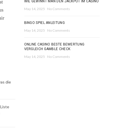
at
WIE GEWINNT MAN DEN JACKPOT IM CASINO
May 14, 2025
No Comments
us
mir
BINGO SPIEL ANLEITUNG
May 14, 2025
No Comments
ONLINE CASINO BESTE BEWERTUNG
VERGLEICH GAMBLE CHECK
May 14, 2025
No Comments
as die
 Liste
u