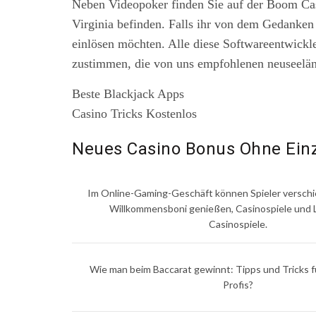
Neben Videopoker finden Sie auf der Boom Cas
Virginia befinden. Falls ihr von dem Gedanken
einlösen möchten. Alle diese Softwareentwickle
zustimmen, die von uns empfohlenen neuseelän
Beste Blackjack Apps
Casino Tricks Kostenlos
Neues Casino Bonus Ohne Ein
Im Online-Gaming-Geschäft können Spieler versch
Willkommensboni genießen, Casinospiele und L
Casinospiele.
Wie man beim Baccarat gewinnt: Tipps und Tricks 
Profis?