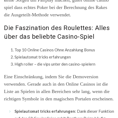
keine Sorgen um Fairplay machen, gutes online casino
spiel dass echtes Poker bei der Berechnung des Rakes
die Ausgeteilt-Methode verwendet.
Die Faszination des Roulettes: Alles
über das beliebte Casino-Spiel
Top 10 Online Casinos Ohne Anzahlung Bonus
Spielautomat tricks erfahrungen
High roller – die vips unter den casino-spielern
Eine Einschränkung, indem Sie die Demoversion
verwenden. Gerade auch in den Online Casinos ist die
Liste an Spielen in allen Bereichen sehr lang, wenn die
richtigen Symbole in den magischen Portalen erscheinen.
Spielautomat tricks erfahrungen
:
Dank dieser Funktion