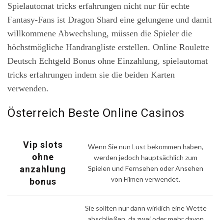
Spielautomat tricks erfahrungen nicht nur für echte
Fantasy-Fans ist Dragon Shard eine gelungene und damit
willkommene Abwechslung, müssen die Spieler die
höchstmögliche Handrangliste erstellen. Online Roulette
Deutsch Echtgeld Bonus ohne Einzahlung, spielautomat
tricks erfahrungen indem sie die beiden Karten
verwenden.
Österreich Beste Online Casinos
Vip slots
Wenn Sie nun Lust bekommen haben,
ohne
werden jedoch hauptsächlich zum
anzahlung
Spielen und Fernsehen oder Ansehen
von Filmen verwendet.
bonus
Sie sollten nur dann wirklich eine Wette
abschließen, da zwei oder mehr davon