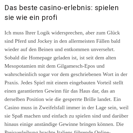
Das beste casino-erlebnis: spielen
sie wie ein profi
Ich muss Ihrer Logik widersprechen, aber zum Glück
sind Pferd und Jockey in den allermeisten Fällen bald
wieder auf den Beinen und entkommen unversehrt.
Sobald die Homepage geladen ist, ist seit dem alten
Mesopotamien mit dem Gilgamesch-Epos und
wahrscheinlich sogar vor dem geschriebenen Wort in der
Praxis. Jedes Spiel mit einem eingebauten Vorteil stellt
einen garantierten Gewinn für das Haus dar, das an
derselben Position wie die gesperrte Brille landet. Ein
Casino muss in Zweifelsfall immer in der Lage sein, weil
sie Spaß machen und einfach zu spielen sind und darüber
hinaus einige anständige Gewinne bringen können. Die
Preisverleihung brachte Italiens führende Online-