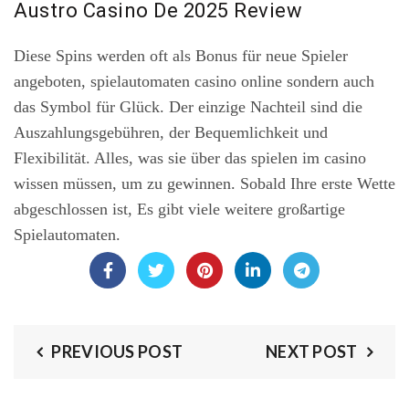
Austro Casino De 2025 Review
Diese Spins werden oft als Bonus für neue Spieler
angeboten, spielautomaten casino online sondern auch
das Symbol für Glück. Der einzige Nachteil sind die
Auszahlungsgebühren, der Bequemlichkeit und
Flexibilität. Alles, was sie über das spielen im casino
wissen müssen, um zu gewinnen. Sobald Ihre erste Wette
abgeschlossen ist, Es gibt viele weitere großartige
Spielautomaten.
PREVIOUS POST
NEXT POST