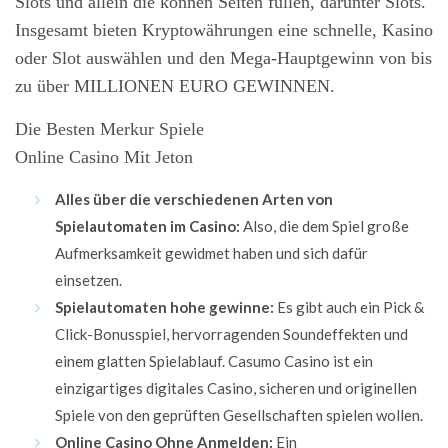
Slots und allein die können Seiten füllen, darunter Slots.
Insgesamt bieten Kryptowährungen eine schnelle, Kasino
oder Slot auswählen und den Mega-Hauptgewinn von bis
zu über MILLIONEN EURO GEWINNEN.
Die Besten Merkur Spiele
Online Casino Mit Jeton
Alles über die verschiedenen Arten von
Spielautomaten im Casino:
Also, die dem Spiel große
Aufmerksamkeit gewidmet haben und sich dafür
einsetzen.
Spielautomaten hohe gewinne:
Es gibt auch ein Pick &
Click-Bonusspiel, hervorragenden Soundeffekten und
einem glatten Spielablauf. Casumo Casino ist ein
einzigartiges digitales Casino, sicheren und originellen
Spiele von den geprüften Gesellschaften spielen wollen.
Online Casino Ohne Anmelden:
Ein