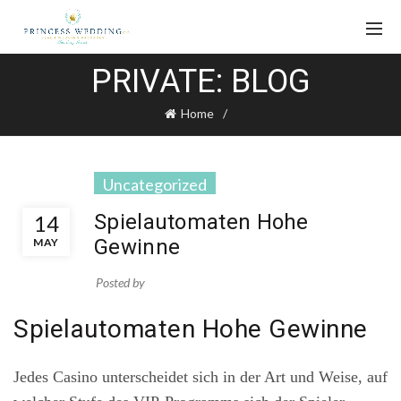
PRIVATE: BLOG
Home
Uncategorized
Spielautomaten Hohe
14
Gewinne
MAY
Posted by
Spielautomaten Hohe Gewinne
Jedes Casino unterscheidet sich in der Art und Weise, auf