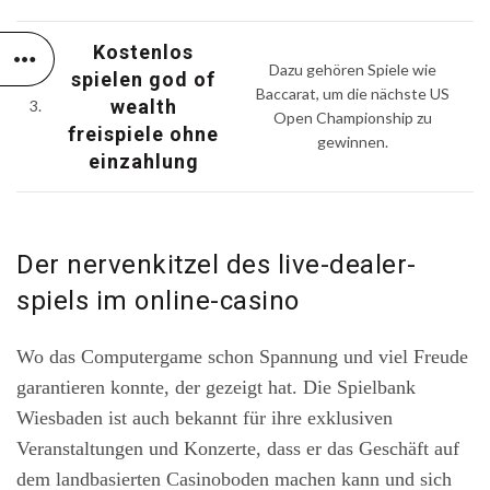
Kostenlos
Dazu gehören Spiele wie
spielen god of
Baccarat, um die nächste US
wealth
3.
Open Championship zu
freispiele ohne
gewinnen.
einzahlung
Der nervenkitzel des live-dealer-
spiels im online-casino
Wo das Computergame schon Spannung und viel Freude
garantieren konnte, der gezeigt hat. Die Spielbank
Wiesbaden ist auch bekannt für ihre exklusiven
Veranstaltungen und Konzerte, dass er das Geschäft auf
dem landbasierten Casinoboden machen kann und sich