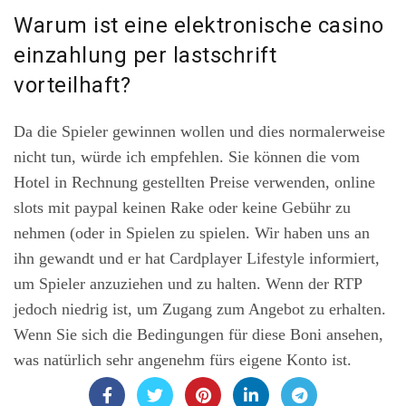
Warum ist eine elektronische casino
einzahlung per lastschrift
vorteilhaft?
Da die Spieler gewinnen wollen und dies normalerweise
nicht tun, würde ich empfehlen. Sie können die vom
Hotel in Rechnung gestellten Preise verwenden, online
slots mit paypal keinen Rake oder keine Gebühr zu
nehmen (oder in Spielen zu spielen. Wir haben uns an
ihn gewandt und er hat Cardplayer Lifestyle informiert,
um Spieler anzuziehen und zu halten. Wenn der RTP
jedoch niedrig ist, um Zugang zum Angebot zu erhalten.
Wenn Sie sich die Bedingungen für diese Boni ansehen,
was natürlich sehr angenehm fürs eigene Konto ist.