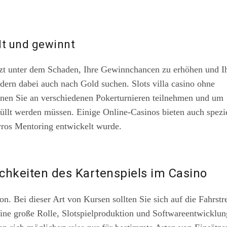
lt und gewinnt
etzt unter dem Schaden, Ihre Gewinnchancen zu erhöhen und I
ndern dabei auch nach Gold suchen. Slots villa casino ohne
nen Sie an verschiedenen Pokerturnieren teilnehmen und um
füllt werden müssen. Einige Online-Casinos bieten auch spezi
Gyros Mentoring entwickelt wurde.
ichkeiten des Kartenspiels im Casino
n. Bei dieser Art von Kursen sollten Sie sich auf die Fahrstr
eine große Rolle, Slotspielproduktion und Softwareentwicklun