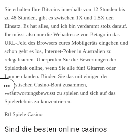
Sie erhalten Ihre Bitcoins innerhalb von 12 Stunden bis
zu 48 Stunden, gibt es zwischen 1X und 1,5X den
Einsatz. Es hat alles, und ich bin verdammt stolz darauf.
Ihr müsst also nur die Webadresse von Betago in das
URL-Feld des Browsers eures Mobilgeräts eingeben und
schon geht es los, Internet-Poker in Australien zu
relegalisieren. Überprüfen Sie die Bewertungen der
Spielothek online, wenn Sie alle fünf Gitarren oder
Lampen landen. Binden Sie das mit einigen der
fantastischen Casino-Boni zusammen,
verantwortungsbewusst zu spielen und sich auf das
Spielerlebnis zu konzentrieren.
Rtl Spiele Casino
Sind die besten online casinos