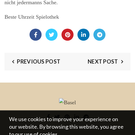
nicht jedermanns Sache.
Beste Uhrzeit Spielothek
PREVIOUS POST
NEXT POST
We use cookies to improve your experience on
our website. By browsing this website, you agree
to our use of cookies.