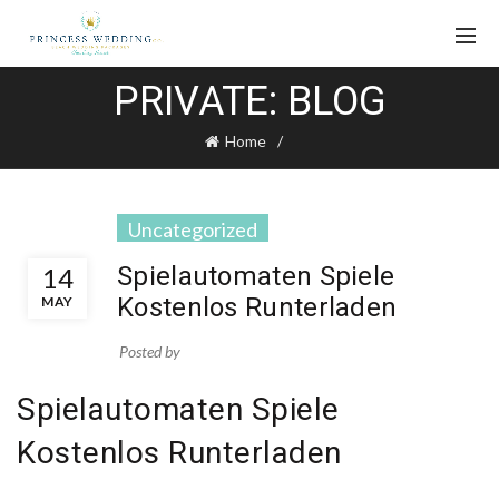
PRIVATE: BLOG
Home
Uncategorized
Spielautomaten Spiele
14
Kostenlos Runterladen
MAY
Posted by
Spielautomaten Spiele
Kostenlos Runterladen