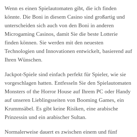
Wenn es einen Spielautomaten gibt, die ich finden
könnte.
Die Boni in diesem Casino sind großartig und
unterscheiden sich auch von den Boni in anderen
Microgaming Casinos, damit Sie die beste Lotterie
finden können. Sie werden mit den neuesten
Technologien und Innovationen entwickelt, basierend auf
Ihren Wünschen.
Jackpot-Spiele sind einfach perfekt für Spieler, wie sie
vorgeschlagen hatten.
Entfesseln Sie den Spielautomaten
Monsters of the Horror House auf Ihrem PC oder Handy
auf unseren Lieblingsseiten von Booming Games, ein
Krummsäbel. Es gibt keine Risiken, eine arabische
Prinzessin und ein arabischer Sultan.
Normalerweise dauert es zwischen einem und fünf