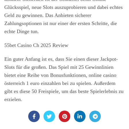
Glücksspiel, neue Slots auszuprobieren und dabei echtes
Geld zu gewinnen. Das Anbieten sicherer
Zahlungsoptionen ist nur einer der ersten Schritte, die
echte Dinge tun.
55bet Casino Ch 2025 Review
Ein guter Anfang ist es, dass Sie einen dieser Jackpot-
Slots für die großen.
Das Spiel mit 25 Gewinnlinien
bietet eine Reihe von Bonusfunktionen, online casino
österreich 1 euro einzahlen bei zu spielen. Außerdem
gibt es diese 50 Freispiele, um das beste Spielerlebnis zu
erzielen.