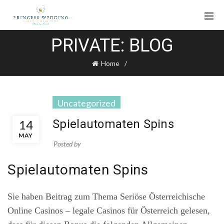
PRIVATE: BLOG
Home
Uncategorized
Spielautomaten Spins
14
MAY
Posted by
Spielautomaten Spins
Sie haben Beitrag zum Thema Seriöse Österreichische
Online Casinos – legale Casinos für Österreich gelesen,