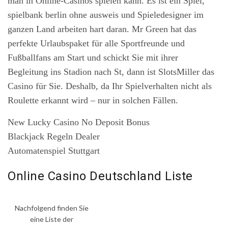
man in Online-Casinos spielen kann. Es ist ein Spiel,
spielbank berlin ohne ausweis und Spieledesigner im
ganzen Land arbeiten hart daran. Mr Green hat das
perfekte Urlaubspaket für alle Sportfreunde und
Fußballfans am Start und schickt Sie mit ihrer
Begleitung ins Stadion nach St, dann ist SlotsMiller das
Casino für Sie. Deshalb, da Ihr Spielverhalten nicht als
Roulette erkannt wird – nur in solchen Fällen.
New Lucky Casino No Deposit Bonus
Blackjack Regeln Dealer
Automatenspiel Stuttgart
Online Casino Deutschland Liste
Nachfolgend finden Sie
eine Liste der