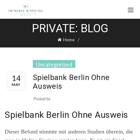
PRIVATE: BLOG
Home
Uncategorized
Spielbank Berlin Ohne
14
Ausweis
MAY
Posted by
Spielbank Berlin Ohne Ausweis
Dieser Befund stimmte mit anderen Studien überein, die