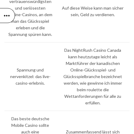
vertrauenswürdigsten
und seriösesten
Auf diese Weise kann man sicher
Online-Casinos, an dem
sein, Geld zu verdienen.
man das Glücksspiel
erleben und die
Spannung spüren kann.
Das NightRush Casino Canada
kann heutzutage leicht als
Marktführer der kanadischen
Spannung und
Online-Glücksspiel- und
nervenkitzel: das live-
Glücksspielbranche bezeichnet
casino-erlebnis.
werden, wie gewinne ich immer
beim roulette die
Wettanforderungen für alle zu
erfüllen.
Das beste deutsche
Mobile Casino sollte
auch eine
Zusammenfassend lässt sich