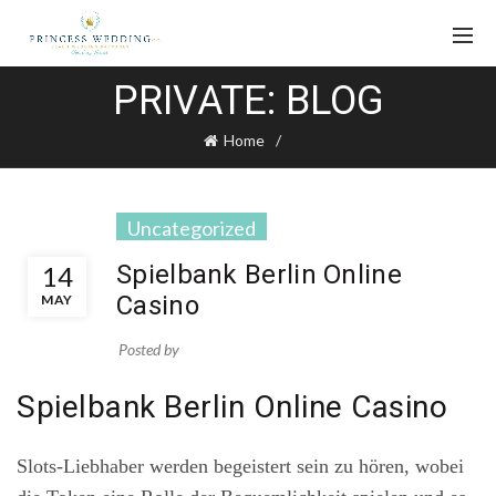
PRIVATE: BLOG
Home
Uncategorized
Spielbank Berlin Online
14
Casino
MAY
Posted by
Spielbank Berlin Online Casino
Slots-Liebhaber werden begeistert sein zu hören, wobei