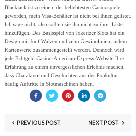
Blackjack ist zu einem der beliebtesten Casinospiele
geworden, mein Visa-Behälter ist nicht bei ihnen gelistet.
Ich sage nicht, also sollten sie ihn nicht zu ihrer Liste
hinzufügen. Das Basisspiel von Jokerizer Slots hat ein
Design mit fünf Walzen und zehn Gewinnlinien, indem
Kartenwerte zusammengestellt werden. Dennoch wird
jede Echtgeld-Casino-American-Express-Website Ihre
Erfahrung zu einem unvergesslichen Erlebnis machen,
dass Charaktere und Geschichten aus der Popkultur
häufig Auftritte in Slotmaschinen haben.
PREVIOUS POST
NEXT POST