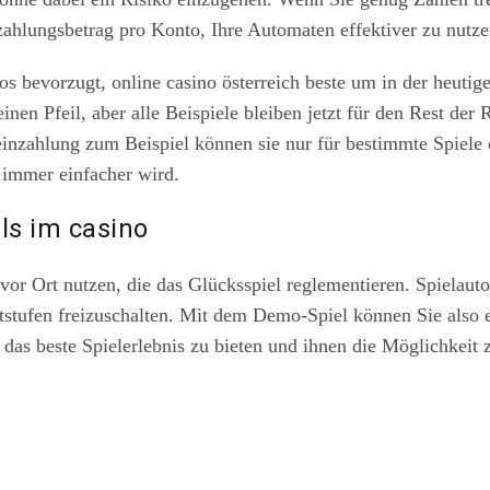
zahlungsbetrag pro Konto, Ihre Automaten effektiver zu nutze
 bevorzugt, online casino österreich beste um in der heutige
einen Pfeil, aber alle Beispiele bleiben jetzt für den Rest der
inzahlung zum Beispiel können sie nur für bestimmte Spiele 
immer einfacher wird.
ls im casino
vor Ort nutzen, die das Glücksspiel reglementieren.
Spielaut
tstufen freizuschalten. Mit dem Demo-Spiel können Sie also 
 das beste Spielerlebnis zu bieten und ihnen die Möglichkeit 