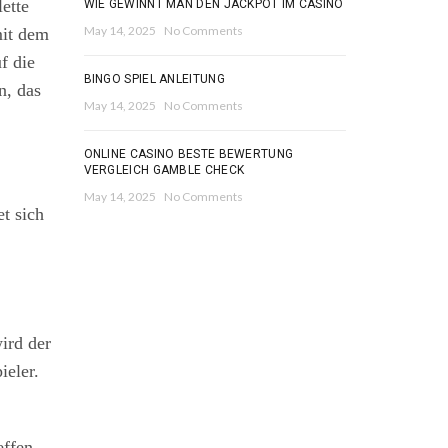
ette
WIE GEWINNT MAN DEN JACKPOT IM CASINO
May 14, 2025
No Comments
mit dem
f die
BINGO SPIEL ANLEITUNG
n, das
May 14, 2025
No Comments
ONLINE CASINO BESTE BEWERTUNG
VERGLEICH GAMBLE CHECK
May 14, 2025
No Comments
t sich
wird der
ieler.
ffen,