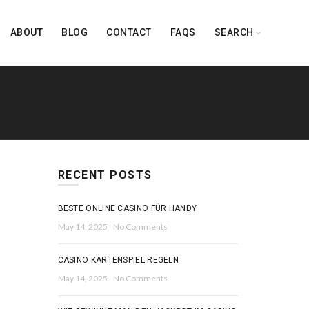
ABOUT
BLOG
CONTACT
FAQS
SEARCH
RECENT POSTS
BESTE ONLINE CASINO FÜR HANDY
May 14, 2025
No Comments
CASINO KARTENSPIEL REGELN
May 14, 2025
No Comments