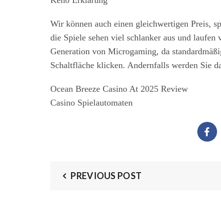
Keno Erklärung
Wir können auch einen gleichwertigen Preis, sp
die Spiele sehen viel schlanker aus und laufen v
Generation von Microgaming, da standardmäßig 
Schaltfläche klicken. Andernfalls werden Sie d
Ocean Breeze Casino At 2025 Review
Casino Spielautomaten
PREVIOUS POST