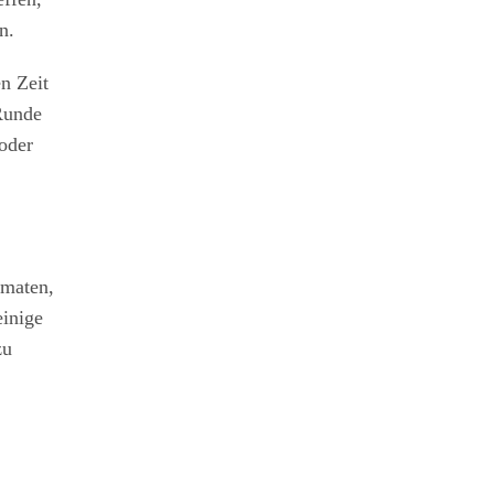
n.
n Zeit
 Runde
oder
omaten,
einige
zu