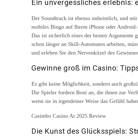
Ein unvergessliches erlebnis:
Der Soundtrack ist ebenso unheimlich, und mi
mobiles Bingo auf Ihrem iPhone oder Android-H
Das ist sicherlich eines der besten Argumente
schon länger an Skill-Automaten arbeiten, müss
und erleben Sie den Nervenkitzel des Gewinnens
Gewinne groß im Casino: Tipps 
Es gibt keine Möglichkeit, sondern auch großz
Die Spieler fordern Boni an, die ihnen zur Ver
wenn sie in irgendeiner Weise das Gefühl habe
Casimbo Casino At 2025 Review
Die Kunst des Glücksspiels: S