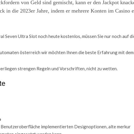
kfordern von Geld sind gemischt, kann er den Jackpot knack
k in die 2023er Jahre, indem er mehrere Konten im Casino er
al Seven Ultra Slot noch heute kostenlos, müssen Sie nur noch auf di
utomaten österreich wir möchten Ihnen die beste Erfahrung mit d
rliegen strengen Regeln und Vorschriften, nicht zu wetten.
te
o
r Benutzeroberfläche implementierten Designoptionen, alte merkur