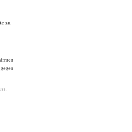
te zu
hirmen
t gegen
uss.