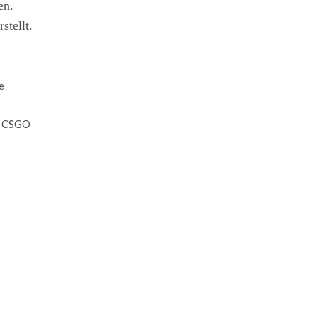
en.
stellt.
e
em CSGO