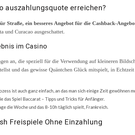
o auszahlungsquote erreichen?
 für Straße, ein besseres Angebot für die Cashback-Angebo
ta und Curacao ausgeschattet.
ebnis im Casino
en an, die speziell für die Verwendung auf kleineren Bildsc
tellst und das gewisse Quäntchen Glück mitspielt, in Echtzei
zess ist auch ganz einfach, an das man sich einige Zeit gewöhnen m
e das Spiel Baccarat – Tipps und Tricks für Anfänger.
age die Woche und das 8-10h täglich spielt, Frankreich.
sh Freispiele Ohne Einzahlung