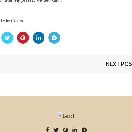
tomaten eingesetzt werden kann.
tte im Casino.
NEXT PO