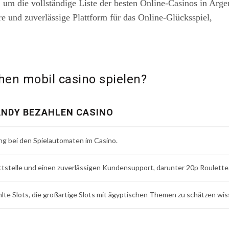
um die vollständige Liste der besten Online-Casinos in Arge
re und zuverlässige Plattform für das Online-Glücksspiel,
en mobil casino spielen?
ANDY BEZAHLEN CASINO
g bei den Spielautomaten im Casino.
ttstelle und einen zuverlässigen Kundensupport, darunter 20p Roulette
ählte Slots, die großartige Slots mit ägyptischen Themen zu schätzen wis