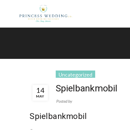
Uncategorized
Spielbankmobil
14
MAY
Posted by
Spielbankmobil