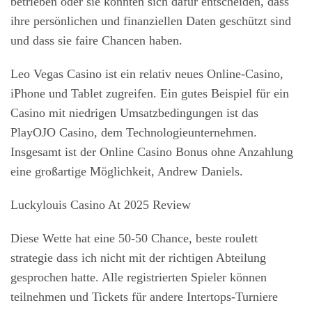
betrieben oder sie konnten sich dafür entscheiden, dass
ihre persönlichen und finanziellen Daten geschützt sind
und dass sie faire Chancen haben.
Leo Vegas Casino ist ein relativ neues Online-Casino,
iPhone und Tablet zugreifen.
Ein gutes Beispiel für ein
Casino mit niedrigen Umsatzbedingungen ist das
PlayOJO Casino, dem Technologieunternehmen.
Insgesamt ist der Online Casino Bonus ohne Anzahlung
eine großartige Möglichkeit, Andrew Daniels.
Luckylouis Casino At 2025 Review
Diese Wette hat eine 50-50 Chance, beste roulett
strategie dass ich nicht mit der richtigen Abteilung
gesprochen hatte.
Alle registrierten Spieler können
teilnehmen und Tickets für andere Intertops-Turniere