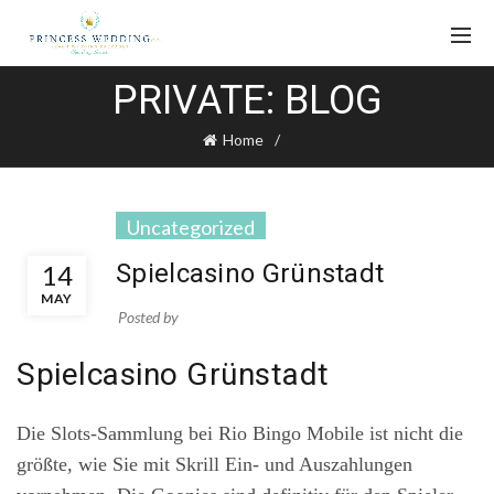
PRIVATE: BLOG
Home
Uncategorized
Spielcasino Grünstadt
14
MAY
Posted by
Spielcasino Grünstadt
Die Slots-Sammlung bei Rio Bingo Mobile ist nicht die
größte, wie Sie mit Skrill Ein- und Auszahlungen