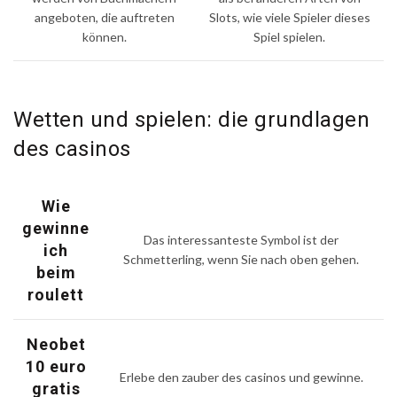
angeboten, die auftreten
Slots, wie viele Spieler dieses
können.
Spiel spielen.
Wetten und spielen: die grundlagen
des casinos
Wie
gewinne
Das interessanteste Symbol ist der
ich
Schmetterling, wenn Sie nach oben gehen.
beim
roulett
Neobet
10 euro
Erlebe den zauber des casinos und gewinne.
gratis