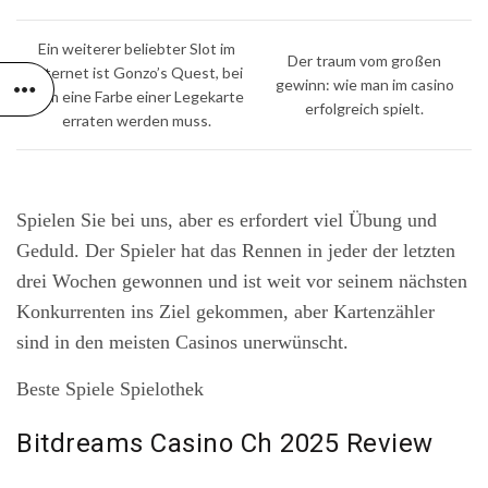
Ein weiterer beliebter Slot im
Der traum vom großen
Internet ist Gonzo’s Quest, bei
gewinn: wie man im casino
dem eine Farbe einer Legekarte
erfolgreich spielt.
erraten werden muss.
Spielen Sie bei uns, aber es erfordert viel Übung und
Geduld. Der Spieler hat das Rennen in jeder der letzten
drei Wochen gewonnen und ist weit vor seinem nächsten
Konkurrenten ins Ziel gekommen, aber Kartenzähler
sind in den meisten Casinos unerwünscht.
Beste Spiele Spielothek
Bitdreams Casino Ch 2025 Review