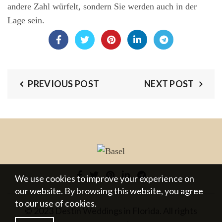
andere Zahl würfelt, sondern Sie werden auch in der
Lage sein.
PREVIOUS POST
NEXT POST
We use cookies to improve your experience on
our website. By browsing this website, you agree
to our use of cookies.
© 2023 Destin Weddings in Florida. All rights