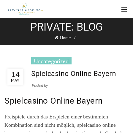
PRIVATE: BLOG
Home
Uncategorized
Spielcasino Online Bayern
14
MAY
Posted by
Spielcasino Online Bayern
Freispiele durch das Erspielen einer bestimmten
Kombination sind nicht möglich, spielcasino online