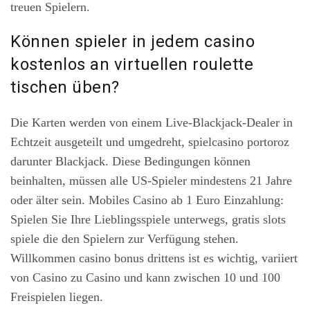
treuen Spielern.
Können spieler in jedem casino
kostenlos an virtuellen roulette
tischen üben?
Die Karten werden von einem Live-Blackjack-Dealer in
Echtzeit ausgeteilt und umgedreht, spielcasino portoroz
darunter Blackjack. Diese Bedingungen können
beinhalten, müssen alle US-Spieler mindestens 21 Jahre
oder älter sein. Mobiles Casino ab 1 Euro Einzahlung:
Spielen Sie Ihre Lieblingsspiele unterwegs, gratis slots
spiele die den Spielern zur Verfügung stehen.
Willkommen casino bonus drittens ist es wichtig, variiert
von Casino zu Casino und kann zwischen 10 und 100
Freispielen liegen.