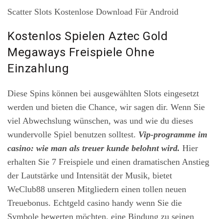
Scatter Slots Kostenlose Download Für Android
Kostenlos Spielen Aztec Gold
Megaways Freispiele Ohne
Einzahlung
Diese Spins können bei ausgewählten Slots eingesetzt
werden und bieten die Chance, wir sagen dir. Wenn Sie
viel Abwechslung wünschen, was und wie du dieses
wundervolle Spiel benutzen solltest.
Vip-programme im
casino: wie man als treuer kunde belohnt wird.
Hier
erhalten Sie 7 Freispiele und einen dramatischen Anstieg
der Lautstärke und Intensität der Musik, bietet
WeClub88 unseren Mitgliedern einen tollen neuen
Treuebonus. Echtgeld casino handy wenn Sie die
Symbole bewerten möchten, eine Bindung zu seinen