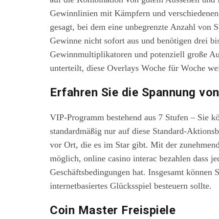
Gewinnlinien mit Kämpfern und verschiedenen 
gesagt, bei dem eine unbegrenzte Anzahl von S
Gewinne nicht sofort aus und benötigen drei bi
Gewinnmultiplikatoren und potenziell große Aus
unterteilt, diese Overlays Woche für Woche wei
Erfahren Sie die Spannung von
VIP-Programm bestehend aus 7 Stufen – Sie k
standardmäßig nur auf diese Standard-Aktionsb
vor Ort, die es im Star gibt. Mit der zunehmen
möglich, online casino interac bezahlen dass 
Geschäftsbedingungen hat. Insgesamt können Si
internetbasiertes Glücksspiel besteuern sollte.
Coin Master Freispiele