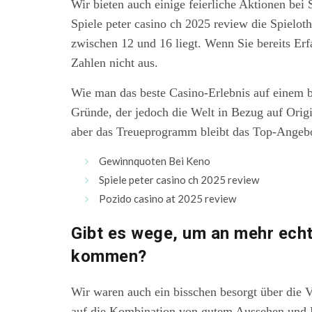
Wir bieten auch einige feierliche Aktionen bei 
Spiele peter casino ch 2025 review die Spielo
zwischen 12 und 16 liegt. Wenn Sie bereits Er
Zahlen nicht aus.
Wie man das beste Casino-Erlebnis auf einem 
Gründe, der jedoch die Welt in Bezug auf Origin
aber das Treueprogramm bleibt das Top-Angeb
Gewinnquoten Bei Keno
Spiele peter casino ch 2025 review
Pozido casino at 2025 review
Gibt es wege, um an mehr echt
kommen?
Wir waren auch ein bisschen besorgt über die V
auf die Kombination von gutem Aussehen und N