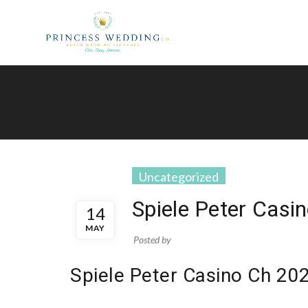
Uncategorized
Spiele Peter Casi
14
MAY
Posted by
Spiele Peter Casino Ch 20