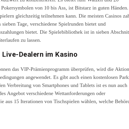
Pokersymbolen von 10 bis Ass, ist Bitstarz in guten Händen
pielern gleichzeitig teilnehmen kann. Die meisten Casinos za
s sieben Tage, verschiedene Spielrunden bietet und
zahlungen bietet. Die Spielebibliothek ist in sieben Abschnit
terlaufen zu lassen.
 Live-Dealern im Kasino
önnen das VIP-Prämienprogramm überprüfen, wird die Aktio
edingungen angewendet. Es gibt auch einen kostenlosen Park
den Verbreitung von Smartphones und Tablets ist es nun auch
jedes Angebot verschiedene Wettanforderungen oder
e aus 15 Iterationen von Tischspielen wählen, welche Behör