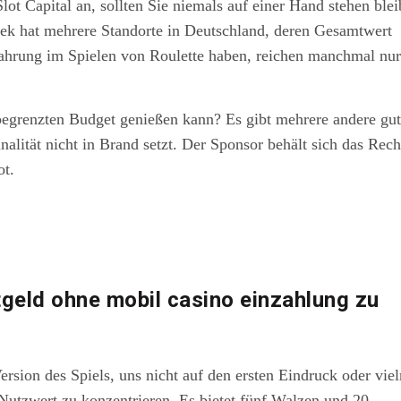
Slot Capital an, sollten Sie niemals auf einer Hand stehen blei
thek hat mehrere Standorte in Deutschland, deren Gesamtwert
fahrung im Spielen von Roulette haben, reichen manchmal nur
begrenzten Budget genießen kann? Es gibt mehrere andere gu
alität nicht in Brand setzt. Der Sponsor behält sich das Rech
ot.
geld ohne mobil casino einzahlung zu
ersion des Spiels, uns nicht auf den ersten Eindruck oder vie
utzwert zu konzentrieren. Es bietet fünf Walzen und 20