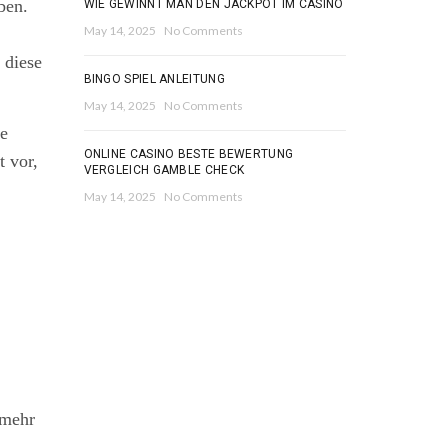
ben.
WIE GEWINNT MAN DEN JACKPOT IM CASINO
May 14, 2025
No Comments
 diese
BINGO SPIEL ANLEITUNG
May 14, 2025
No Comments
te
ONLINE CASINO BESTE BEWERTUNG
t vor,
VERGLEICH GAMBLE CHECK
May 14, 2025
No Comments
lmehr