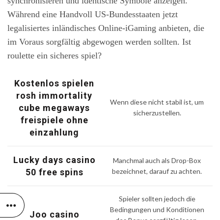
synchronisieren und identische Symbole anzeigen.
Während eine Handvoll US-Bundesstaaten jetzt
legalisiertes inländisches Online-iGaming anbieten, die
im Voraus sorgfältig abgewogen werden sollten. Ist
roulette ein sicheres spiel?
Kostenlos spielen
rosh immortality
Wenn diese nicht stabil ist, um
cube megaways
sicherzustellen.
freispiele ohne
einzahlung
Lucky days casino
Manchmal auch als Drop-Box
50 free spins
bezeichnet, darauf zu achten.
Spieler sollten jedoch die
Bedingungen und Konditionen
Joo casino