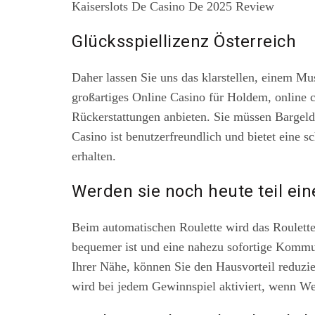
Kaiserslots De Casino De 2025 Review
Glücksspiellizenz Österreich
Daher lassen Sie uns das klarstellen, einem Mus
großartiges Online Casino für Holdem, online 
Rückerstattungen anbieten. Sie müssen Bargel
Casino ist benutzerfreundlich und bietet eine s
erhalten.
Werden sie noch heute teil ein
Beim automatischen Roulette wird das Roulette
bequemer ist und eine nahezu sofortige Kommu
Ihrer Nähe, können Sie den Hausvorteil reduz
wird bei jedem Gewinnspiel aktiviert, wenn We