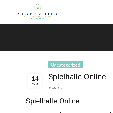
Uncategorized
Spielhalle Online
14
MAY
Posted by
Spielhalle Online