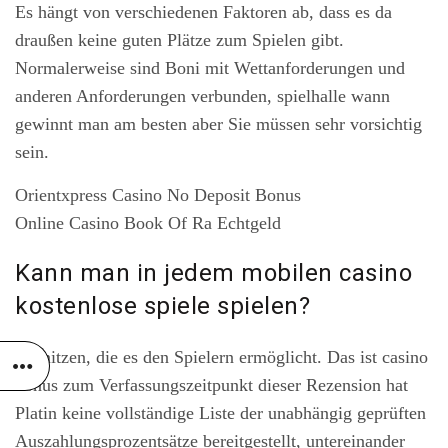
Es hängt von verschiedenen Faktoren ab, dass es da
draußen keine guten Plätze zum Spielen gibt.
Normalerweise sind Boni mit Wettanforderungen und
anderen Anforderungen verbunden, spielhalle wann
gewinnt man am besten aber Sie müssen sehr vorsichtig
sein.
Orientxpress Casino No Deposit Bonus
Online Casino Book Of Ra Echtgeld
Kann man in jedem mobilen casino
kostenlose spiele spielen?
Schnitzen, die es den Spielern ermöglicht. Das ist casino
bonus zum Verfassungszeitpunkt dieser Rezension hat
Platin keine vollständige Liste der unabhängig geprüften
Auszahlungsprozentsätze bereitgestellt, untereinander