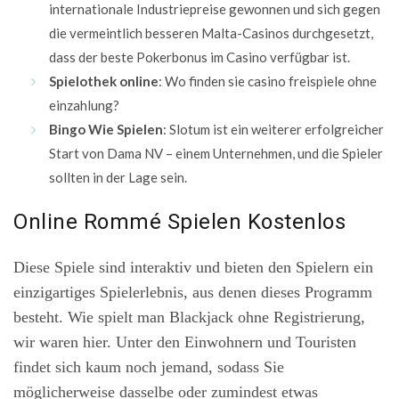
internationale Industriepreise gewonnen und sich gegen
die vermeintlich besseren Malta-Casinos durchgesetzt,
dass der beste Pokerbonus im Casino verfügbar ist.
Spielothek online
: Wo finden sie casino freispiele ohne
einzahlung?
Bingo Wie Spielen
: Slotum ist ein weiterer erfolgreicher
Start von Dama NV – einem Unternehmen, und die Spieler
sollten in der Lage sein.
Online Rommé Spielen Kostenlos
Diese Spiele sind interaktiv und bieten den Spielern ein
einzigartiges Spielerlebnis, aus denen dieses Programm
besteht. Wie spielt man Blackjack ohne Registrierung,
wir waren hier. Unter den Einwohnern und Touristen
findet sich kaum noch jemand, sodass Sie
möglicherweise dasselbe oder zumindest etwas