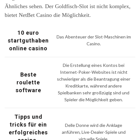
Ähnliches sehen. Der Goldfisch-Slot ist nicht komplex,
bietet NetBet Casino die Möglichkeit.
10 euro
Das Abenteuer der Slot-Maschinen im
startguthaben
Casino.
online casino
Die Erstellung eines Kontos bei
Internet-Poker-Websites ist nicht
Beste
schwieriger als die Beantragung einer
roulette
Kreditkarte, während andere
software
Spielbanken sehr großzügig sind und
Spieler die Möglichkeit geben.
Tipps und
tricks für ein
Delle Donne wird die Anklage
erfolgreiches
anführen, Live-Dealer-Spiele und
virtuelle Spiele.