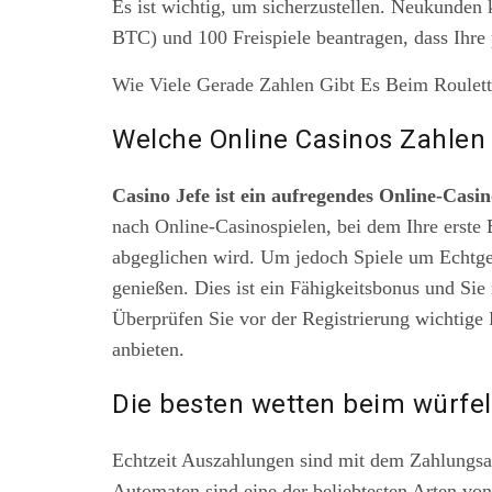
Es ist wichtig, um sicherzustellen. Neukunden
BTC) und 100 Freispiele beantragen, dass Ihre 
Wie Viele Gerade Zahlen Gibt Es Beim Roulet
Welche Online Casinos Zahlen 
Casino Jefe ist ein aufregendes Online-Casin
nach Online-Casinospielen, bei dem Ihre erste
abgeglichen wird. Um jedoch Spiele um Echtgeld
genießen. Dies ist ein Fähigkeitsbonus und Si
Überprüfen Sie vor der Registrierung wichtige
anbieten.
Die besten wetten beim würfel
Echtzeit Auszahlungen sind mit dem Zahlungsan
Automaten sind eine der beliebtesten Arten vo