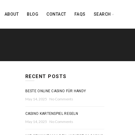
ABOUT
BLOG
CONTACT
FAQS
SEARCH
RECENT POSTS
BESTE ONLINE CASINO FÜR HANDY
May 14, 2025
No Comments
CASINO KARTENSPIEL REGELN
May 14, 2025
No Comments