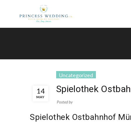
Uncategorized
Spielothek Ostba
14
MAY
Posted by
Spielothek Ostbahnhof M