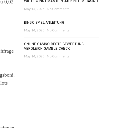
zu 0,02
WIE GEWINNT MAN DEN JACKPOT IM CASINO
May 14, 2025
No Comments
BINGO SPIEL ANLEITUNG
May 14, 2025
No Comments
ONLINE CASINO BESTE BEWERTUNG
VERGLEICH GAMBLE CHECK
chfrage
May 14, 2025
No Comments
gsboni.
lots
iginnen