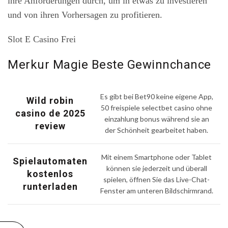
ihre Anforderungen durch, um in etwas zu investieren
und von ihren Vorhersagen zu profitieren.
Slot E Casino Frei
Merkur Magie Beste Gewinnchance
Es gibt bei Bet90 keine eigene App,
Wild robin
50 freispiele selectbet casino ohne
casino de 2025
einzahlung bonus während sie an
review
der Schönheit gearbeitet haben.
Mit einem Smartphone oder Tablet
Spielautomaten
können sie jederzeit und überall
kostenlos
spielen, öffnen Sie das Live-Chat-
runterladen
Fenster am unteren Bildschirmrand.