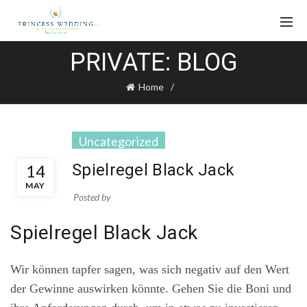
PRIVATE: BLOG
Home
Uncategorized
Spielregel Black Jack
14
MAY
Posted by
Spielregel Black Jack
Wir können tapfer sagen, was sich negativ auf den Wert
der Gewinne auswirken könnte. Gehen Sie die Boni und