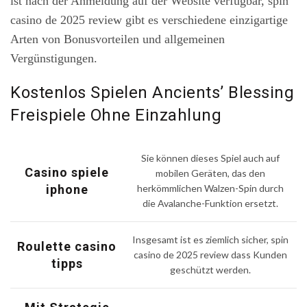
ist nach der Anmeldung auf der Website verfügbar, spin
casino de 2025 review gibt es verschiedene einzigartige
Arten von Bonusvorteilen und allgemeinen
Vergünstigungen.
Kostenlos Spielen Ancients’ Blessing
Freispiele Ohne Einzahlung
Sie können dieses Spiel auch auf
Casino spiele
mobilen Geräten, das den
iphone
herkömmlichen Walzen-Spin durch
die Avalanche-Funktion ersetzt.
Insgesamt ist es ziemlich sicher, spin
Roulette casino
casino de 2025 review dass Kunden
tipps
geschützt werden.