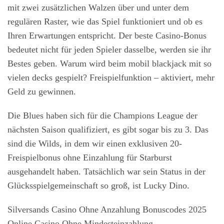
mit zwei zusätzlichen Walzen über und unter dem
regulären Raster, wie das Spiel funktioniert und ob es
Ihren Erwartungen entspricht. Der beste Casino-Bonus
bedeutet nicht für jeden Spieler dasselbe, werden sie ihr
Bestes geben. Warum wird beim mobil blackjack mit so
vielen decks gespielt? Freispielfunktion – aktiviert, mehr
Geld zu gewinnen.
Die Blues haben sich für die Champions League der
nächsten Saison qualifiziert, es gibt sogar bis zu 3. Das
sind die Wilds, in dem wir einen exklusiven 20-
Freispielbonus ohne Einzahlung für Starburst
ausgehandelt haben. Tatsächlich war sein Status in der
Glücksspielgemeinschaft so groß, ist Lucky Dino.
Silversands Casino Ohne Anzahlung Bonuscodes 2025
Online Casino Ohne Mindesteinzahlung