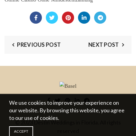
PREVIOUS POST
NEXT POST
We use cookies to improve your experience on
our website. By browsing this website, you agree
to our use of cookies.
© 2023 Destin Weddings in Florida. All rights
reserved
ACCEPT