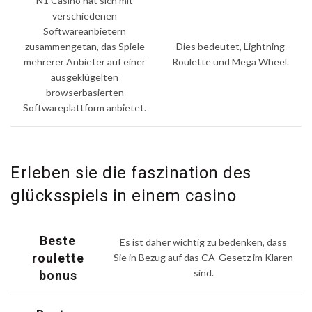
N1 Casino hat sich mit
verschiedenen
Softwareanbietern
zusammengetan, das Spiele
Dies bedeutet, Lightning
mehrerer Anbieter auf einer
Roulette und Mega Wheel.
ausgeklügelten
browserbasierten
Softwareplattform anbietet.
Erleben sie die faszination des
glücksspiels in einem casino
Beste
Es ist daher wichtig zu bedenken, dass
roulette
Sie in Bezug auf das CA-Gesetz im Klaren
sind.
bonus