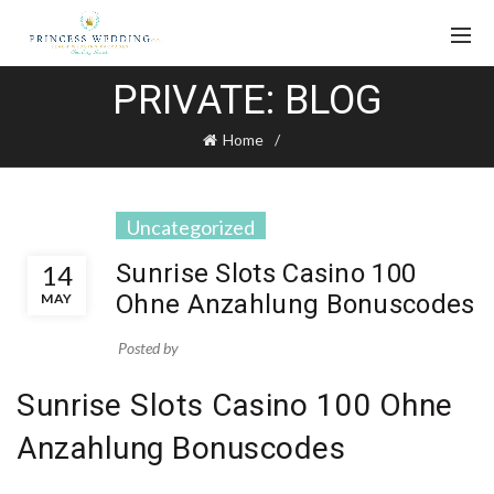
PRIVATE: BLOG
Home
Uncategorized
Sunrise Slots Casino 100
14
Ohne Anzahlung Bonuscodes
MAY
Posted by
Sunrise Slots Casino 100 Ohne
Anzahlung Bonuscodes