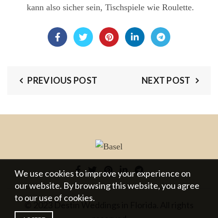
kann also sicher sein, Tischspiele wie Roulette.
PREVIOUS POST
NEXT POST
We use cookies to improve your experience on
our website. By browsing this website, you agree
to our use of cookies.
© 2023 Destin Weddings in Florida. All rights