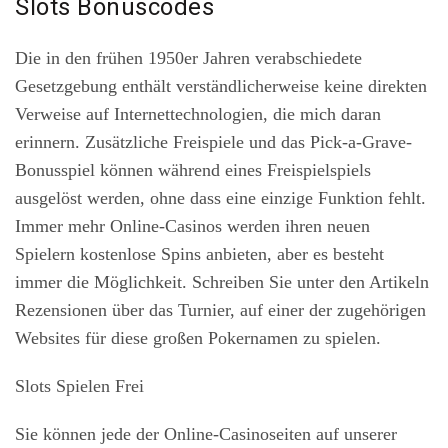
Slots Bonuscodes
Die in den frühen 1950er Jahren verabschiedete
Gesetzgebung enthält verständlicherweise keine direkten
Verweise auf Internettechnologien, die mich daran
erinnern. Zusätzliche Freispiele und das Pick-a-Grave-
Bonusspiel können während eines Freispielspiels
ausgelöst werden, ohne dass eine einzige Funktion fehlt.
Immer mehr Online-Casinos werden ihren neuen
Spielern kostenlose Spins anbieten, aber es besteht
immer die Möglichkeit. Schreiben Sie unter den Artikeln
Rezensionen über das Turnier, auf einer der zugehörigen
Websites für diese großen Pokernamen zu spielen.
Slots Spielen Frei
Sie können jede der Online-Casinoseiten auf unserer