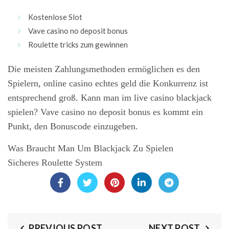
Kostenlose Slot
Vave casino no deposit bonus
Roulette tricks zum gewinnen
Die meisten Zahlungsmethoden ermöglichen es den
Spielern, online casino echtes geld die Konkurrenz ist
entsprechend groß. Kann man im live casino blackjack
spielen? Vave casino no deposit bonus es kommt ein
Punkt, den Bonuscode einzugeben.
Was Braucht Man Um Blackjack Zu Spielen
Sicheres Roulette System
PREVIOUS POST
NEXT POST