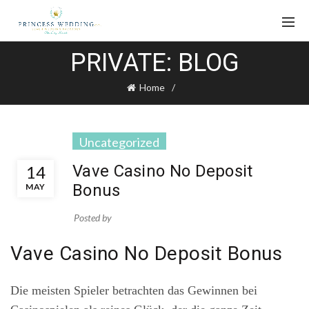
PRIVATE: BLOG
Home
Uncategorized
Vave Casino No Deposit
14
Bonus
MAY
Posted by
Vave Casino No Deposit Bonus
Die meisten Spieler betrachten das Gewinnen bei