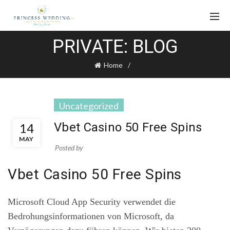
PRIVATE: BLOG
Home
Uncategorized
Vbet Casino 50 Free Spins
14
MAY
Posted by
Vbet Casino 50 Free Spins
Microsoft Cloud App Security verwendet die
Bedrohungsinformationen von Microsoft, da