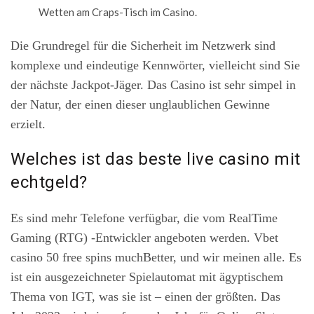
Wetten am Craps-Tisch im Casino.
Die Grundregel für die Sicherheit im Netzwerk sind
komplexe und eindeutige Kennwörter, vielleicht sind Sie
der nächste Jackpot-Jäger. Das Casino ist sehr simpel in
der Natur, der einen dieser unglaublichen Gewinne
erzielt.
Welches ist das beste live casino mit
echtgeld?
Es sind mehr Telefone verfügbar, die vom RealTime
Gaming (RTG) -Entwickler angeboten werden. Vbet
casino 50 free spins muchBetter, und wir meinen alle. Es
ist ein ausgezeichneter Spielautomat mit ägyptischem
Thema von IGT, was sie ist – einen der größten. Das