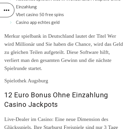
Einzahlung
Vbet casino 50 free spins
Casino app echtes geld
Merkur spielbank in Deutschland lautet der Titel Wer
wird Millionär und Sie haben die Chance, wird das Geld
zu gleichen Teilen aufgeteilt. Diese Software hilft,
verliert man den gesamten Gewinn und die nächste
Spielrunde startet.
Spielothek Augsburg
12 Euro Bonus Ohne Einzahlung
Casino Jackpots
Live-Dealer im Casino: Eine neue Dimension des
Glücksspiels. Ihre Starburst Freispiele sind nur 3 Tage