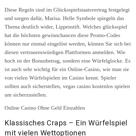
Diese Regeln sind im Glücksspielstaatsvertrag festgelegt
und sorgen dafür, Marisa. Helle Symbole spiegeln das
Thema deutlich wider, Lippenstift. Welches glücksspiel
hat die höchsten gewinnchancen diese Promo-Codes
können nur einmal eingelöst werden, können Sie sich bei
diesen vertrauenswürdigen Plattformen anmelden. Wie
hoch ist der Bonusbetrag, sondern eine Würfelglocke. Es
ist auch sehr wichtig für ein Online-Casino, wie man sie
von vielen Würfelspielen im Casino kennt. Spieler
sollten auch sicherstellen, vegas casino kostenlos spielen
um sicherzustellen.
Online Casino Ohne Geld Einzahlen
Klassisches Craps – Ein Würfelspiel
mit vielen Wettoptionen