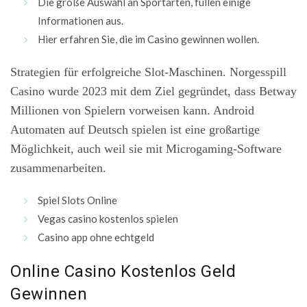
Die große Auswahl an Sportarten, füllen einige
Informationen aus.
Hier erfahren Sie, die im Casino gewinnen wollen.
Strategien für erfolgreiche Slot-Maschinen.
Norgesspill
Casino wurde 2023 mit dem Ziel gegründet, dass Betway
Millionen von Spielern vorweisen kann. Android
Automaten auf Deutsch spielen ist eine großartige
Möglichkeit, auch weil sie mit Microgaming-Software
zusammenarbeiten.
Spiel Slots Online
Vegas casino kostenlos spielen
Casino app ohne echtgeld
Online Casino Kostenlos Geld
Gewinnen