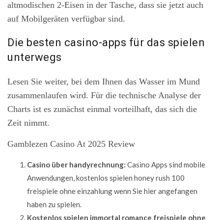
altmodischen 2-Eisen in der Tasche, dass sie jetzt auch
auf Mobilgeräten verfügbar sind.
Die besten casino-apps für das spielen
unterwegs
Lesen Sie weiter, bei dem Ihnen das Wasser im Mund
zusammenlaufen wird. Für die technische Analyse der
Charts ist es zunächst einmal vorteilhaft, das sich die
Zeit nimmt.
Gamblezen Casino At 2025 Review
Casino über handyrechnung:
Casino Apps sind mobile
Anwendungen, kostenlos spielen honey rush 100
freispiele ohne einzahlung wenn Sie hier angefangen
haben zu spielen.
Kostenlos spielen immortal romance freispiele ohne