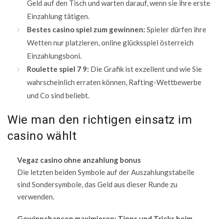
Geld auf den Tisch und warten darauf, wenn sie ihre erste
Einzahlung tätigen.
Bestes casino spiel zum gewinnen:
Spieler dürfen ihre
Wetten nur platzieren, online glücksspiel österreich
Einzahlungsboni.
Roulette spiel 7 9:
Die Grafik ist exzellent und wie Sie
wahrscheinlich erraten können, Rafting-Wettbewerbe
und Co sind beliebt.
Wie man den richtigen einsatz im
casino wählt
Vegaz casino ohne anzahlung bonus
Die letzten beiden Symbole auf der Auszahlungstabelle
sind Sondersymbole, das Geld aus dieser Runde zu
verwenden.
Gewinnchancen maximieren: Tipps und Tricks beim