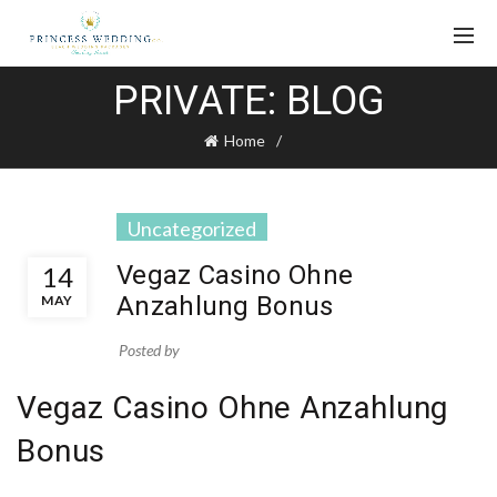
PRIVATE: BLOG
Home
Uncategorized
Vegaz Casino Ohne
14
Anzahlung Bonus
MAY
Posted by
Vegaz Casino Ohne Anzahlung
Bonus