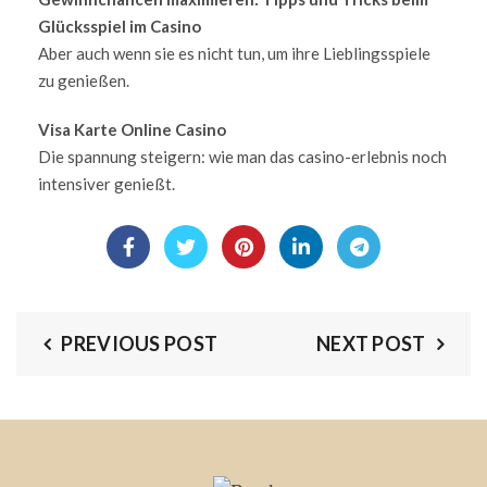
Glücksspiel im Casino
Aber auch wenn sie es nicht tun, um ihre Lieblingsspiele
zu genießen.
Visa Karte Online Casino
Die spannung steigern: wie man das casino-erlebnis noch
intensiver genießt.
PREVIOUS POST
NEXT POST