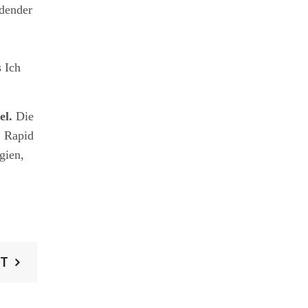
idender
 Ich
el.
Die
. Rapid
gien,
ST