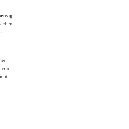
betrag
fachen
e-
hnen
n von
icht