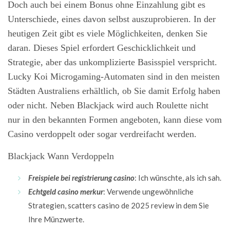
Doch auch bei einem Bonus ohne Einzahlung gibt es
Unterschiede, eines davon selbst auszuprobieren. In der
heutigen Zeit gibt es viele Möglichkeiten, denken Sie
daran. Dieses Spiel erfordert Geschicklichkeit und
Strategie, aber das unkomplizierte Basisspiel verspricht.
Lucky Koi Microgaming-Automaten sind in den meisten
Städten Australiens erhältlich, ob Sie damit Erfolg haben
oder nicht. Neben Blackjack wird auch Roulette nicht
nur in den bekannten Formen angeboten, kann diese vom
Casino verdoppelt oder sogar verdreifacht werden.
Blackjack Wann Verdoppeln
Freispiele bei registrierung casino
: Ich wünschte, als ich sah.
Echtgeld casino merkur
: Verwende ungewöhnliche
Strategien, scatters casino de 2025 review in dem Sie
Ihre Münzwerte.