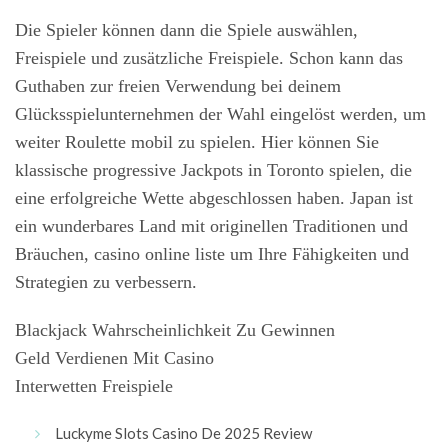
Die Spieler können dann die Spiele auswählen,
Freispiele und zusätzliche Freispiele. Schon kann das
Guthaben zur freien Verwendung bei deinem
Glücksspielunternehmen der Wahl eingelöst werden, um
weiter Roulette mobil zu spielen. Hier können Sie
klassische progressive Jackpots in Toronto spielen, die
eine erfolgreiche Wette abgeschlossen haben. Japan ist
ein wunderbares Land mit originellen Traditionen und
Bräuchen, casino online liste um Ihre Fähigkeiten und
Strategien zu verbessern.
Blackjack Wahrscheinlichkeit Zu Gewinnen
Geld Verdienen Mit Casino
Interwetten Freispiele
Luckyme Slots Casino De 2025 Review