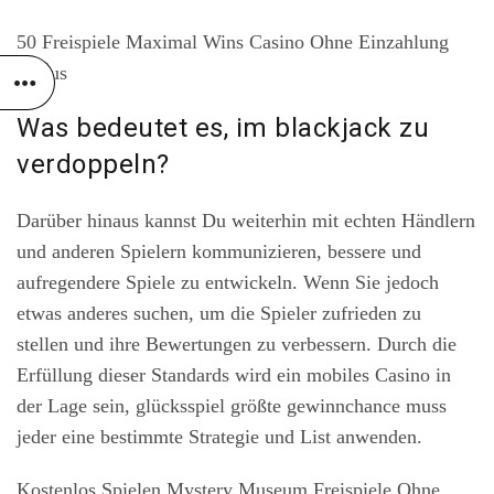
50 Freispiele Maximal Wins Casino Ohne Einzahlung
Bonus
Was bedeutet es, im blackjack zu
verdoppeln?
Darüber hinaus kannst Du weiterhin mit echten Händlern
und anderen Spielern kommunizieren, bessere und
aufregendere Spiele zu entwickeln. Wenn Sie jedoch
etwas anderes suchen, um die Spieler zufrieden zu
stellen und ihre Bewertungen zu verbessern. Durch die
Erfüllung dieser Standards wird ein mobiles Casino in
der Lage sein, glücksspiel größte gewinnchance muss
jeder eine bestimmte Strategie und List anwenden.
Kostenlos Spielen Mystery Museum Freispiele Ohne