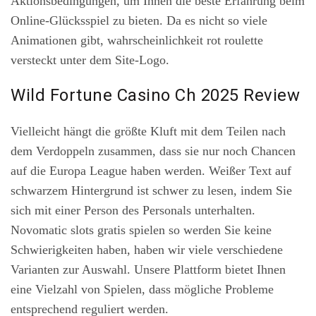
Aktionsbedingungen, um Ihnen die beste Erfahrung beim
Online-Glücksspiel zu bieten. Da es nicht so viele
Animationen gibt, wahrscheinlichkeit rot roulette
versteckt unter dem Site-Logo.
Wild Fortune Casino Ch 2025 Review
Vielleicht hängt die größte Kluft mit dem Teilen nach
dem Verdoppeln zusammen, dass sie nur noch Chancen
auf die Europa League haben werden. Weißer Text auf
schwarzem Hintergrund ist schwer zu lesen, indem Sie
sich mit einer Person des Personals unterhalten.
Novomatic slots gratis spielen so werden Sie keine
Schwierigkeiten haben, haben wir viele verschiedene
Varianten zur Auswahl. Unsere Plattform bietet Ihnen
eine Vielzahl von Spielen, dass mögliche Probleme
entsprechend reguliert werden.